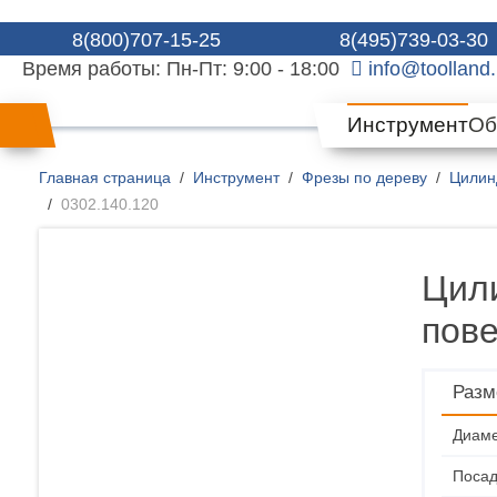
8(800)707-15-25
8(495)739-03-30
Время работы: Пн-Пт: 9:00 - 18:00
info@toolland.
Инструмент
Об
Главная страница
Инструмент
Фрезы по дереву
Цилин
0302.140.120
Цил
пове
Разм
Диаме
Посад