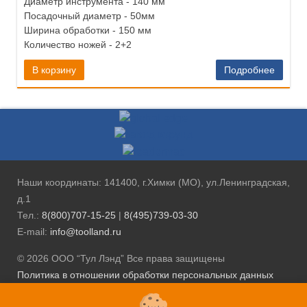
Диаметр инструмента - 140 мм
Посадочный диаметр - 50мм
Ширина обработки - 150 мм
Количество ножей - 2+2
В корзину
Подробнее
Наши координаты: 141400, г.Химки (МО), ул.Ленинградская,
д.1
Тел.:
8(800)707-15-25
|
8(495)739-03-30
E-mail:
info@toolland.ru
© 2026 ООО “Тул Лэнд” Все права защищены
Политика в отношении обработки персональных данных
Положение об обработке персональных данных