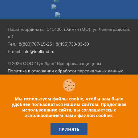
Наши координаты: 141400, г.Химки (МО), ул.Ленинградская,
д.1
Тел.:
8(800)707-15-25
|
8(495)739-03-30
E-mail:
info@toolland.ru
© 2026 ООО “Тул Лэнд” Все права защищены
Политика в отношении обработки персональных данных
Положение об обработке персональных данных
пользователей сайта
Главная
Мы используем файлы cookie, чтобы вам было
Инструмент
удобнее пользоваться нашим сайтом. Продолжая
Оборудование
использование сайта, вы соглашаетесь c
использованием нами файлов cookies.
Сервисные услуги
Информационный центр
ПРИНЯТЬ
Контакты