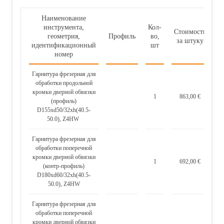
Наименование
инструмента,
Кол-
Стоимость
геометрия,
Профиль
во,
за штуку
с
идентификационный
шт
номер
Гарнитура фрезерная для
обработки продольной
кромки дверной обвязки
1
863,00 €
(профиль)
D155хd50/32xh(40.5-
50.0), Z4HW
Гарнитура фрезерная для
обработки поперечной
кромки дверной обвязки
1
692,00 €
(контр-профиль)
D180xd60/32xh(40.5-
50.0), Z4HW
Гарнитура фрезерная для
обработки поперечной
кромки дверной обвязки