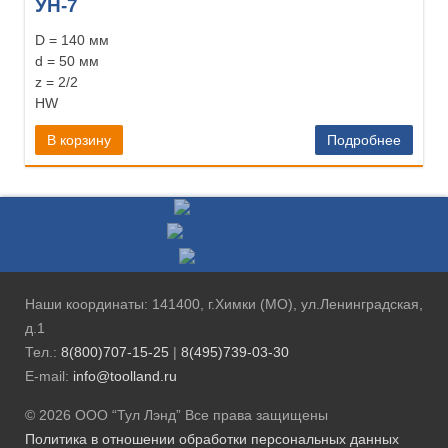
УН-7
D = 140 мм
d = 50 мм
z = 2/2
HW
В корзину
Подробнее
Наши координаты: 141400, г.Химки (МО), ул.Ленинградская,
д.1
Тел.:
8(800)707-15-25
|
8(495)739-03-30
E-mail:
info@toolland.ru
© 2026 ООО “Тул Лэнд” Все права защищены
Политика в отношении обработки персональных данных