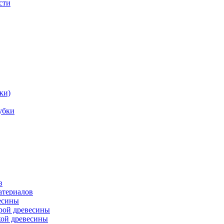
сти
ки)
убки
в
атериалов
есины
рой древесины
хой древесины