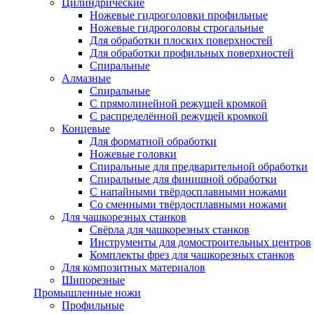
Цилиндрические
Ножевые гидроголовки профильные
Ножевые гидроголовы строгальные
Для обработки плоских поверхностей
Для обработки профильных поверхностей
Спиральные
Алмазные
Спиральные
С прямолинейной режущей кромкой
С распределённой режущей кромкой
Концевые
Для форматной обработки
Ножевые головки
Спиральные для предварительной обработки
Спиральные для финишной обработки
С напайными твёрдосплавными ножами
Со сменными твёрдосплавными ножами
Для чашкорезных станков
Свёрла для чашкорезных станков
Инструменты для домостроительных центров
Комплекты фрез для чашкорезных станков
Для композитных материалов
Шипорезные
Промышленные ножи
Профильные