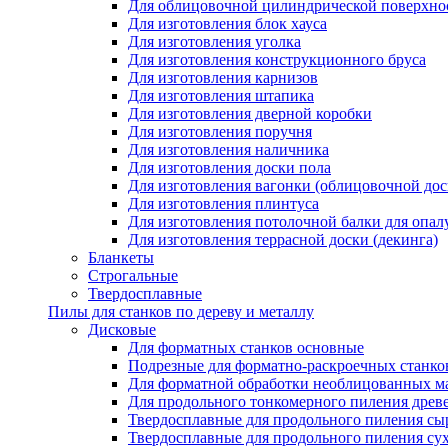
Для облицовочной цилиндрической поверхно
Для изготовления блок хауcа
Для изготовления уголка
Для изготовления конструкционного бруса
Для изготовления карнизов
Для изготовления штапика
Для изготовления дверной коробки
Для изготовления поручня
Для изготовления наличника
Для изготовления доски пола
Для изготовления вагонки (облицовочной дос
Для изготовления плинтуса
Для изготовления потолочной балки для опал
Для изготовления террасной доски (декинга)
Бланкеты
Строгальные
Твердосплавные
Пилы для станков по дереву и металлу
Дисковые
Для форматных станков основные
Подрезные для форматно-раскроечных станко
Для форматной обработки необлицованных м
Для продольного тонкомерного пиления древ
Твердосплавные для продольного пиления сы
Твердосплавные для продольного пиления су