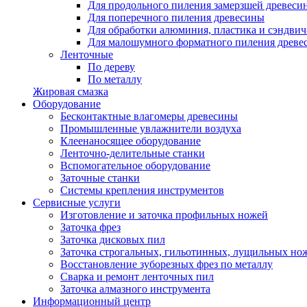
Для продольного пиления замерзшей древеси
Для поперечного пиления древесины
Для обработки алюминия, пластика и сэндвич
Для малошумного форматного пиления древе
Ленточные
По дереву
По металлу
Жировая смазка
Оборудование
Бесконтактные влагомеры древесины
Промышленные увлажнители воздуха
Клеенаносящее оборудование
Ленточно-делительные станки
Вспомогательное оборудование
Заточные станки
Системы крепления инструментов
Сервисные услуги
Изготовление и заточка профильных ножей
Заточка фрез
Заточка дисковых пил
Заточка строгальных, гильотинных, лущильных но
Восстановление зуборезных фрез по металлу
Сварка и ремонт ленточных пил
Заточка алмазного инструмента
Информационный центр