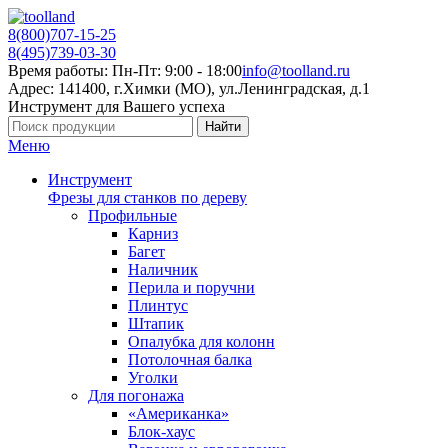
8(800)707-15-25
8(495)739-03-30
Время работы: Пн-Пт: 9:00 - 18:00
info@toolland.ru
Адрес: 141400, г.Химки (МО),
ул.Ленинградская, д.1
Инструмент для Вашего успеха
Найти
Меню
Инструмент
Фрезы для станков по дереву
Профильные
Карниз
Багет
Наличник
Перила и поручни
Плинтус
Штапик
Опалубка для колонн
Потолочная балка
Уголки
Для погонажа
«Американка»
Блок-хаус