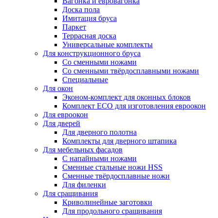
Вагонка и евровагонка
Доска пола
Имитация бруса
Паркет
Террасная доска
Универсальные комплекты
Для конструкционного бруса
Со сменными ножами
Со сменными твёрдосплавными ножами
Специальные
Для окон
Эконом-комплект для оконных блоков
Комплект ECO для изготовления евроокон
Для евроокон
Для дверей
Для дверного полотна
Комплекты для дверного штапика
Для мебельных фасадов
С напайными ножами
Сменные стальные ножи HSS
Сменные твёрдосплавные ножи
Для филенки
Для сращивания
Криволинейные заготовки
Для продольного сращивания