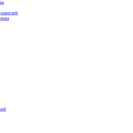
ны
-панелей
сины
жей