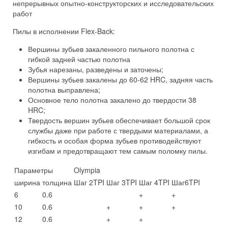
непрерывных опытно-конструкторских и исследовательских
работ
Пилы в исполнении Flex-Back:
Вершины зубьев закаленного пильного полотна с
гибкой задней частью полотна
Зубья нарезаны, разведены и заточены;
Вершины зубьев закалены до 60-62 HRC, задняя часть
полотна выправлена;
Основное тело полотна закалено до твердости 38
HRC;
Твердость вершин зубьев обеспечивает большой срок
службы даже при работе с твердыми материалами, а
гибкость и особая форма зубьев противодействуют
изгибам и предотвращают тем самым поломку пилы.
Параметры
Olympia
ширина
толщина
Шаг 2TPI
Шаг 3TPI
Шаг 4TPI
Шаг6TPI
6
0.6
+
+
10
0.6
+
+
+
12
0.6
+
+