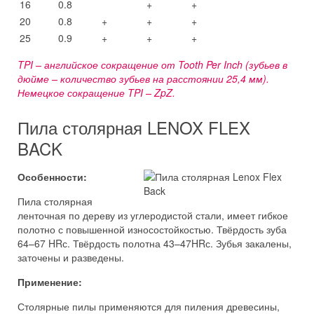
16
0.8
+
+
20
0.8
+
+
+
25
0.9
+
+
+
TPI – английское сокращение от Tooth Per Inch (зубьев в
дюйме – количество зубьев на расстоянии 25,4 мм).
Немецкое сокращение TPI – ZpZ.
Пила столярная LENOX FLEX
BACK
Особенности:
Пила столярная
ленточная по дереву из углеродистой стали, имеет гибкое
полотно с повышенной износостойкостью. Твёрдость зуба
64–67 HRс. Твёрдость полотна 43–47HRс. Зубья закалены,
заточены и разведены.
Применение:
Столярные пилы применяются для пиления древесины,