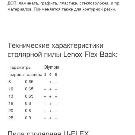
ДСП, ламината, графита, пластика, стекловолокна, и пр.
материалов. Применяется также для контурной резки.
Технические характеристики
столярной пилы Lenox Flex Back:
Параметры
Olympia
ширина
толщина
3
4
6
6
0.65
+
+
10
0.65
+
+
+
13
0.65
+
+
+
16
0.8
+
+
+
20
0.8
+
+
+
25
0.9
+
+
+
Пила столярная U-FLEX