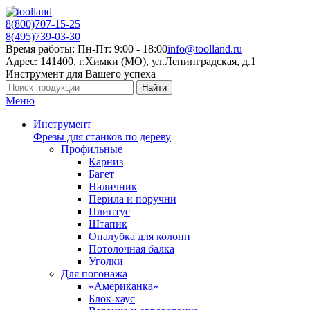
8(800)707-15-25
8(495)739-03-30
Время работы: Пн-Пт: 9:00 - 18:00
info@toolland.ru
Адрес: 141400, г.Химки (МО),
ул.Ленинградская, д.1
Инструмент для Вашего успеха
Найти
Меню
Инструмент
Фрезы для станков по дереву
Профильные
Карниз
Багет
Наличник
Перила и поручни
Плинтус
Штапик
Опалубка для колонн
Потолочная балка
Уголки
Для погонажа
«Американка»
Блок-хаус