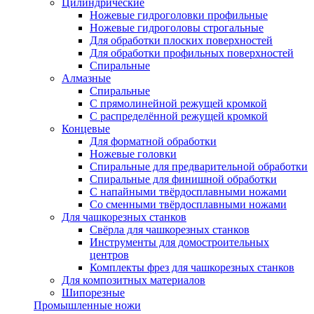
Цилиндрические
Ножевые гидроголовки профильные
Ножевые гидроголовы строгальные
Для обработки плоских поверхностей
Для обработки профильных поверхностей
Спиральные
Алмазные
Спиральные
С прямолинейной режущей кромкой
С распределённой режущей кромкой
Концевые
Для форматной обработки
Ножевые головки
Спиральные для предварительной обработки
Спиральные для финишной обработки
С напайными твёрдосплавными ножами
Со сменными твёрдосплавными ножами
Для чашкорезных станков
Свёрла для чашкорезных станков
Инструменты для домостроительных
центров
Комплекты фрез для чашкорезных станков
Для композитных материалов
Шипорезные
Промышленные ножи