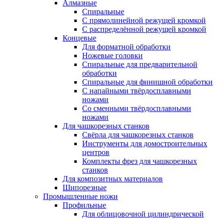
Алмазные
Спиральные
С прямолинейной режущей кромкой
С распределённой режущей кромкой
Концевые
Для форматной обработки
Ножевые головки
Спиральные для предварительной
обработки
Спиральные для финишной обработки
С напайными твёрдосплавными
ножами
Со сменными твёрдосплавными
ножами
Для чашкорезных станков
Свёрла для чашкорезных станков
Инструменты для домостроительных
центров
Комплекты фрез для чашкорезных
станков
Для композитных материалов
Шипорезные
Промышленные ножи
Профильные
Для облицовочной цилиндрической