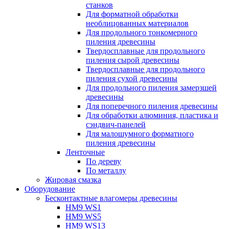
станков
Для форматной обработки
необлицованных материалов
Для продольного тонкомерного
пиления древесины
Твердосплавные для продольного
пиления сырой древесины
Твердосплавные для продольного
пиления сухой древесины
Для продольного пиления замерзшей
древесины
Для поперечного пиления древесины
Для обработки алюминия, пластика и
сэндвич-панелей
Для малошумного форматного
пиления древесины
Ленточные
По дереву
По металлу
Жировая смазка
Оборудование
Бесконтактные влагомеры древесины
HM9 WS1
HM9 WS5
HM9 WS13