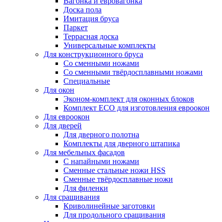
Вагонка и евровагонка
Доска пола
Имитация бруса
Паркет
Террасная доска
Универсальные комплекты
Для конструкционного бруса
Со сменными ножами
Со сменными твёрдосплавными ножами
Специальные
Для окон
Эконом-комплект для оконных блоков
Комплект ECO для изготовления евроокон
Для евроокон
Для дверей
Для дверного полотна
Комплекты для дверного штапика
Для мебельных фасадов
С напайными ножами
Сменные стальные ножи HSS
Сменные твёрдосплавные ножи
Для филенки
Для сращивания
Криволинейные заготовки
Для продольного сращивания