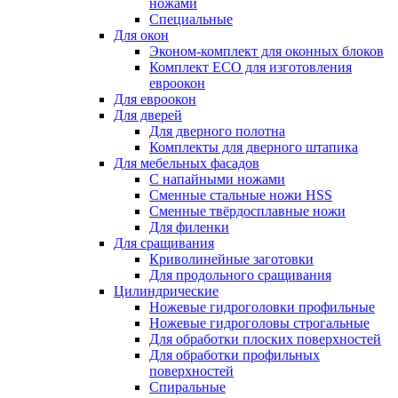
ножами
Специальные
Для окон
Эконом-комплект для оконных блоков
Комплект ECO для изготовления
евроокон
Для евроокон
Для дверей
Для дверного полотна
Комплекты для дверного штапика
Для мебельных фасадов
С напайными ножами
Сменные стальные ножи HSS
Сменные твёрдосплавные ножи
Для филенки
Для сращивания
Криволинейные заготовки
Для продольного сращивания
Цилиндрические
Ножевые гидроголовки профильные
Ножевые гидроголовы строгальные
Для обработки плоских поверхностей
Для обработки профильных
поверхностей
Спиральные