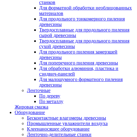
станков
Для форматной обработки необлицованных
материалов
Для продольного тонкомерного пиления
древесины
Твердосплавные для продольного пиления
сырой древесины
Твердосплавные для продольного пиления
сухой древесины
Для продольного пиления замерзшей
древесины
Для поперечного пиления древесины
Для обработки алюминия, пластика и
сэндвич-панелей
Для малошумного форматного пиления
древесины
Ленточные
По дереву
По металлу
Жировая смазка
Оборудование
Бесконтактные влагомеры древесины
Промышленные увлажнители воздуха
Клеенаносящее оборудование
Ленточно-делительные станки