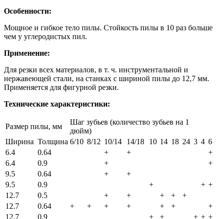
Особенности:
Мощное и гибкое тело пилы. Стойкость пилы в 10 раз больше
чем у углеродистых пил.
Применение:
Для резки всех материалов, в т. ч. инструментальной и
нержавеющей стали, на станках с шириной пилы до 12,7 мм.
Применяется для фигурной резки.
Технические характеристики:
Шаг зубьев (количество зубьев на 1
Размер пилы, мм
дюйм)
Ширина
Толщина
6/10
8/12
10/14
14/18
10
14
18
24
3
4
6
6.4
0.64
+
+
+
6.4
0.9
+
+
9.5
0.64
+
+
9.5
0.9
+
+
+
12.7
0.5
+
+
+
+
+
12.7
0.64
+
+
+
+
+
+
+
12.7
0.9
+
+
+
+
+