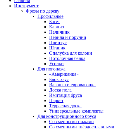
Главная
Инструмент
Фрезы по дереву
Профильные
Багет
Карниз
Наличник
Перила и поручни
Плинтус
Штапик
Опалубка для колонн
Потолочная балка
Уголки
Для погонажа
«Американка»
Блок-хаус
Вагонка и евровагонка
Доска пола
Имитация бруса
Паркет
Террасная доска
Универсальные комплекты
Для конструкционного бруса
Со сменными ножами
Со сменными твёрдосплавными