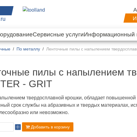
А
И
.ru
орудование
Сервисные услуги
Информационный 
очные
По металлу
Ленточные пилы с напылением твердосплав
точные пилы с напылением тв
TER - GRIT
апылением твердосплавной крошки, обладает повышенной и
ый срок службы на абразивных и твердых материалах, исп
лесообразно или невозможно.
Добавить в корзину