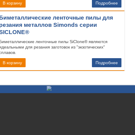
В корзину
Подробнее
Биметаллические ленточные пилы для
резания металлов Simonds серии
SICLONE®
Биметаллические ленточные пилы SiClone® являются
идеальными для резания заготовок из "экзотических"
сплавов.
В корзину
Подробнее