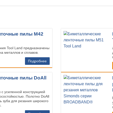
нточные пилы М42
ния Tool Land предназначены
на металлов и сплавов.
Подробнее
точные пилы DoAll
с усиленной конструкцией
осостойкостью. Полотно DoAll
ь зуба для резания широкого
.