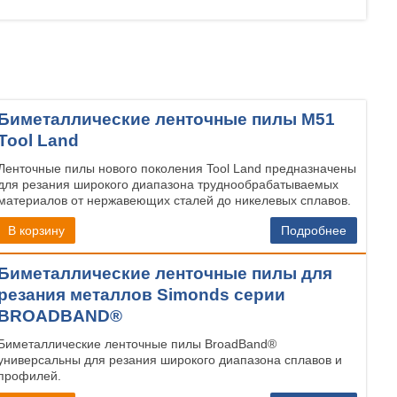
Биметаллические ленточные пилы М51
Tool Land
Ленточные пилы нового поколения Tool Land предназначены
для резания широкого диапазона труднообрабатываемых
материалов от нержавеющих сталей до никелевых сплавов.
В корзину
Подробнее
Биметаллические ленточные пилы для
резания металлов Simonds серии
BROADBAND®
Биметаллические ленточные пилы BroadBand®
универсальны для резания широкого диапазона сплавов и
профилей.