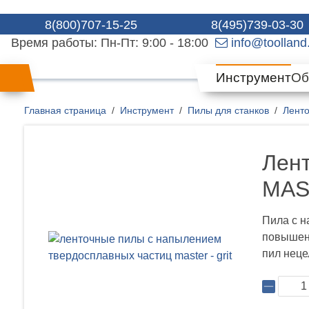
8(800)707-15-25
8(495)739-03-30
Время работы: Пн-Пт: 9:00 - 18:00
info@toolland
Инструмент
Об
Главная страница
Инструмент
Пилы для станков
Лент
Лен
MAS
Пила с н
повышенн
пил неце