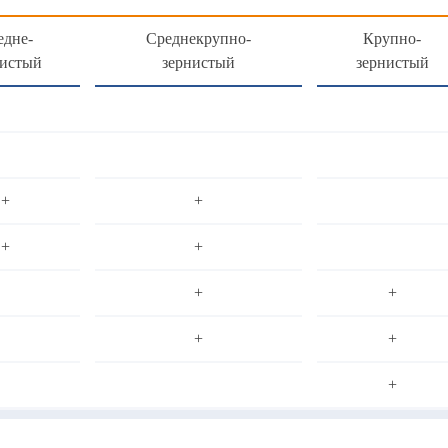
едне-
Среднекрупно-
Крупно-
нистый
зернистый
зернистый
+
+
+
+
+
+
+
+
+