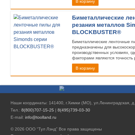
В корзину
Биметаллические ле
резания металлов Si
BLOCKBUSTER®
Биметаллические ленточные пи
предназначены для высокоскор
производственных условиях, 
факторами являются точность 
В корзину
Наши координаты: 141400, г.Химки (МО), ул.Ленинградская, д
Тел.:
8(800)707-15-25
|
8(495)739-03-30
E-mail:
info@toolland.ru
© 2026 ООО “Тул Лэнд” Все права защищены